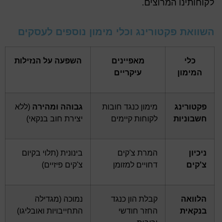
לקוחותינו המרוצים.
השוואת פקטורינג וכלי מימון נוספים לעסקים
כלי
מאפיינים
השפעה על הנזילות
המימון
עיקריים
פקטורינג
מימון כנגד חובות
גבוהה ומהירה
(ללא
חשבוניות
לקוחות קיימים
יצירת חוב בנקאי)
ניכיון
המרת צ'קים
בינונית (תלוי בקיום
צ'קים
דחויים למזומן
צ'קים פיזיים)
הלוואה
קבלת הון כנגד
נמוכה (מגדילה
בנקאית
החזר חודשי
התחייבויות ואובליגו)