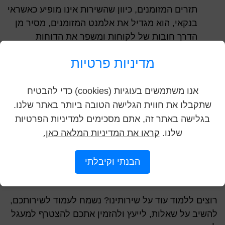
תזרים המזומנים, כיוון שהשירות אינו מופיע כאשראי
בנקאי, הוא מגדיל את אלמנט המזומנים, מסיר מן
הדרך חובות של לקוחות ומשפר את הדוחות
הכספיים – שיקול חשוב כאשר העסק ניצב בפני
מדיניות פרטיות
אתגרים חשובים.
אנו משתמשים בעוגיות (cookies) כדי להבטיח
אנו נשמח להציע שירות זה גם לכם, ולאפשר לכם ליהנות
שתקבלו את חווית הגלישה הטובה ביותר באתר שלנו.
מתזרים המזומנים במהירות, בנוחות ובראש שקט. צוות
בגלישה באתר זה, אתם מסכימים למדיניות הפרטיות
העובדים המסורים והמיומנים של החברה ידאג לכל
שלנו.
קראו את המדיניות המלאה כאן.
היבטי העסקה, כדי לאפשר לכם להתמקד במה שחשוב
באמת – לעשות את כל מה שדרוש על מנת לרכוש את
הבנתי וקיבלתי
היתרון עבור העסק או החברה שלכם ולמנף את עצמכם
לדרגה הבאה.
רוצים ללמוד עוד על שירותינו? נשמח לעמוד לשירותכם,
להשיב על שאלות, לייעץ ולהזמין אתכם להצטרף למעגל