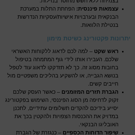
בצמיחה ללא חשש מחוסר בנזילות.
עצמאות פיננסית:
הפחתת התלות במערכת
הבנקאית ובערבויות אישיות/עסקיות הנדרשות
בנטילת הלוואות.
יתרונות פקטורינג כשיטת מימון
ראש שקט
– למה לכם לדאוג ללקוחות האשראי
שלכם. העבירו אותו לידי גוף המתמחה בטיפול
בחובות מסוג זה. כך לא תזדקקו לדאוג עוד לטפל
בנושא הגבייה, או להשקיע בהליכים משפטיים מול
חייבים קשים.
הגברת תזרים המזומנים
– כאשר העסק שלכם
זקוק לדחיפה מן הסוג הפיננסי, השימוש בפקטורינג
יסייע בידיכם להקדים תשלומים עתידיים, לתכנן
במדויק את ההכנסות הצפויות ולהקטין בכך את
האובליגו הבנקאי.
שיפור הדוחות הכספיים
– כנגזרת של הגברת