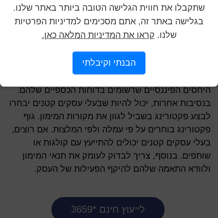
שתקבלו את חווית הגלישה הטובה ביותר באתר שלנו.
מתי מומלץ לעסק קטן להשתמש בשירותי
בגלישה באתר זה, אתם מסכימים למדיניות הפרטיות
פקטורינג?
שלנו.
קראו את המדיניות המלאה כאן.
כל עסק קטן יכול לבחור בצורה עצמאית מתי לבצע
הבנתי וקיבלתי
פעולה מהסוג של פקטורינג. ברוב המקרים, זה מה
שבעלי עסקים קטנים עושים כאשר הם רוצים לשפר את
היחסים הפיננסיים שרשומים בדוחות הכספיים שלהם.
בנסיבות אחרות, יכול להיות שבעלי עסקים קטנים יבחרו
לבצע פקטורינג בשביל לגוון את מקורות המימון. גוף
פקטורינג בוחרים על פי עמלה ולפי המלצות. אם רוצים,
בעלי עסקים קטנים יכולים להתייעץ עם קולגות או
שותפים. בנוסף, צריך לבדוק לעומק את תנאי המימון
ולוודא התאמה שלהם להיקף הפעילות של העסק.
לייעוץ חינם *3659